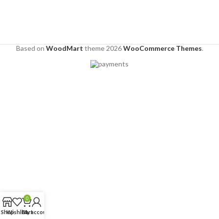
Based on
WoodMart
theme
2026
WooCommerce Themes
.
0
Shop
Wishlist
Cart
My account